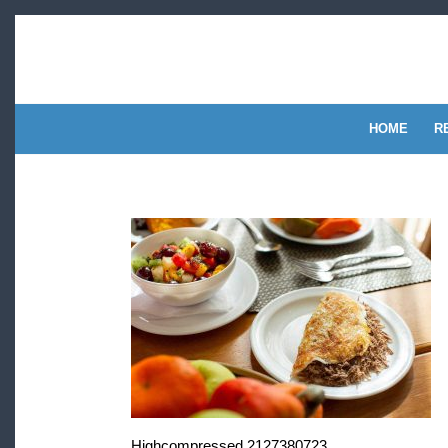
HOME
R
Highcompressed 2127380723