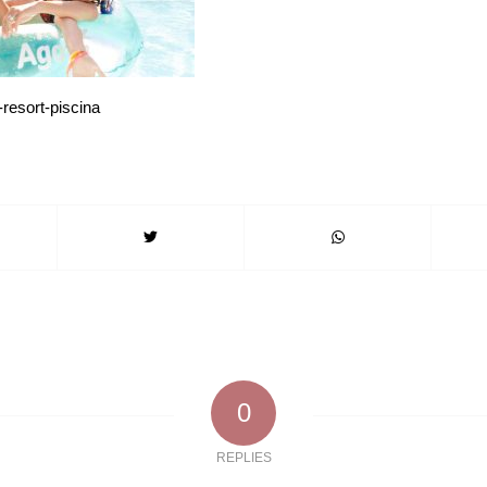
resort-piscina
0
REPLIES